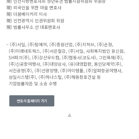
現) 인천지방변호사회 성년후견 법률지원위원회 위원장
現) 외국인을 위한 마을 변호사
現) 더꿈베이커리 이사
現) 인천광역시 인권위원회 위원
現) 법률사무소 선 대표변호사
– (주)서일, (주)탑에어, (주)종원산업, (주)지허브, (주)손정,
(주)미래네트웍스, (주)서은철강, (주)서일, 사회복지법인 융신원,
SH파크(주), (주)강산우드컴, (주)협동사(코도샤), 그린목재(주),
(주)신공항여행사, (주)대양상사, (유)대영합판, 동인당제약(주),
서진공영(주), (주)선광양행, (주)아이템풀, (주)알파항공여행사,
삼일시스템(주), (주)하나스틸, (주)해동창호건설 등
기업법률자문 및 소송 수행
변호사 홈페이지 가기